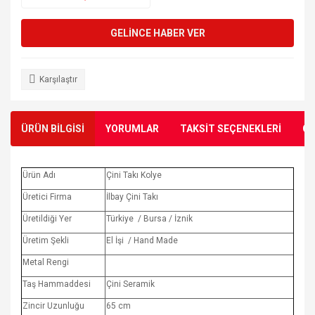
GELİNCE HABER VER
Karşılaştır
ÜRÜN BİLGİSİ
YORUMLAR
TAKSİT SEÇENEKLERİ
ÖN
Ürün Adı
Çini Takı Kolye
Üretici Firma
İlbay Çini Takı
Üretildiği Yer
Türkiye / Bursa / İznik
Üretim Şekli
El İşi / Hand Made
Metal Rengi
Taş Hammaddesi
Çini Seramik
Zincir Uzunluğu
65 cm