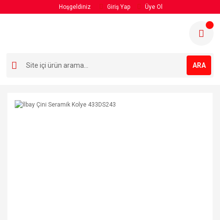
Hoşgeldiniz
Giriş Yap
Üye Ol
ARA