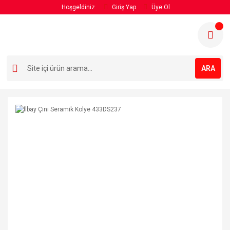
Hoşgeldiniz
Giriş Yap
Üye Ol
ARA