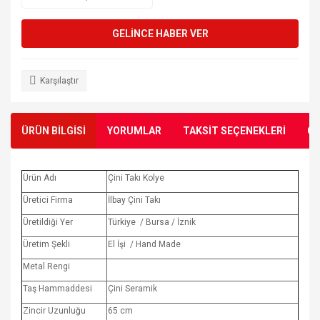
GELİNCE HABER VER
Karşılaştır
ÜRÜN BİLGİSİ
YORUMLAR
TAKSİT SEÇENEKLERİ
ÖN
Ürün Adı
Çini Takı Kolye
Üretici Firma
İlbay Çini Takı
Üretildiği Yer
Türkiye / Bursa / İznik
Üretim Şekli
El İşi / Hand Made
Metal Rengi
Taş Hammaddesi
Çini Seramik
Zincir Uzunluğu
65 cm