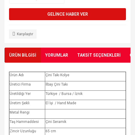
GELİNCE HABER VER
Karşılaştır
ÜRÜN BİLGİSİ
YORUMLAR
TAKSİT SEÇENEKLERİ
ÖN
Ürün Adı
Çini Takı Kolye
Üretici Firma
İlbay Çini Takı
Üretildiği Yer
Türkiye / Bursa / İznik
Üretim Şekli
El İşi / Hand Made
Metal Rengi
Taş Hammaddesi
Çini Seramik
Zincir Uzunluğu
65 cm