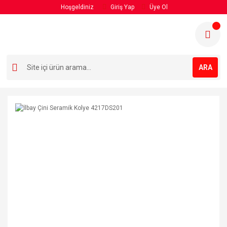
Hoşgeldiniz
Giriş Yap
Üye Ol
ARA