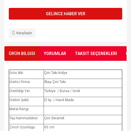
GELİNCE HABER VER
Karşılaştır
ÜRÜN BİLGİSİ
YORUMLAR
TAKSİT SEÇENEKLERİ
ÖN
Ürün Adı
Çini Takı Kolye
Üretici Firma
İlbay Çini Takı
Üretildiği Yer
Türkiye / Bursa / İznik
Üretim Şekli
El İşi / Hand Made
Metal Rengi
Taş Hammaddesi
Çini Seramik
Zincir Uzunluğu
65 cm