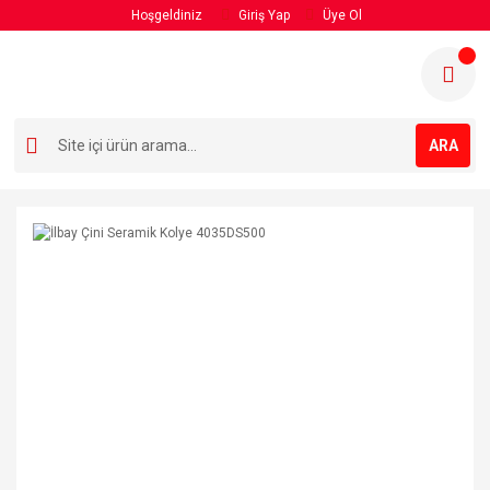
Hoşgeldiniz
Giriş Yap
Üye Ol
ARA