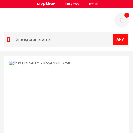
Hoşgeldiniz
Giriş Yap
Üye Ol
ARA