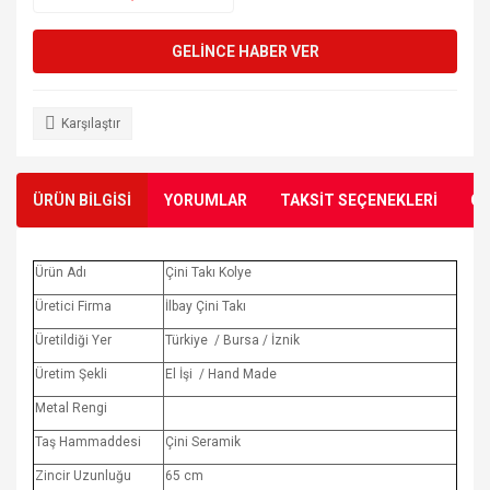
GELİNCE HABER VER
Karşılaştır
ÜRÜN BİLGİSİ
YORUMLAR
TAKSİT SEÇENEKLERİ
ÖN
Ürün Adı
Çini Takı Kolye
Üretici Firma
İlbay Çini Takı
Üretildiği Yer
Türkiye / Bursa / İznik
Üretim Şekli
El İşi / Hand Made
Metal Rengi
Taş Hammaddesi
Çini Seramik
Zincir Uzunluğu
65 cm