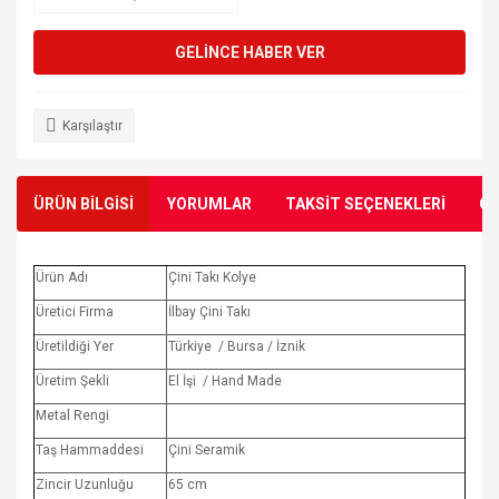
GELİNCE HABER VER
Karşılaştır
ÜRÜN BİLGİSİ
YORUMLAR
TAKSİT SEÇENEKLERİ
ÖN
Ürün Adı
Çini Takı Kolye
Üretici Firma
İlbay Çini Takı
Üretildiği Yer
Türkiye / Bursa / İznik
Üretim Şekli
El İşi / Hand Made
Metal Rengi
Taş Hammaddesi
Çini Seramik
Zincir Uzunluğu
65 cm