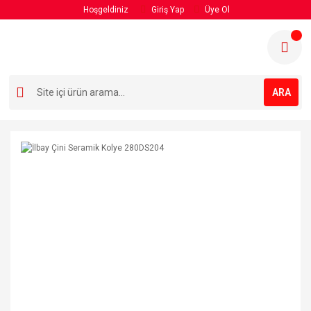
Hoşgeldiniz
Giriş Yap
Üye Ol
ARA