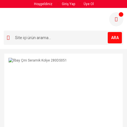
Hoşgeldiniz
Giriş Yap
Üye Ol
ARA