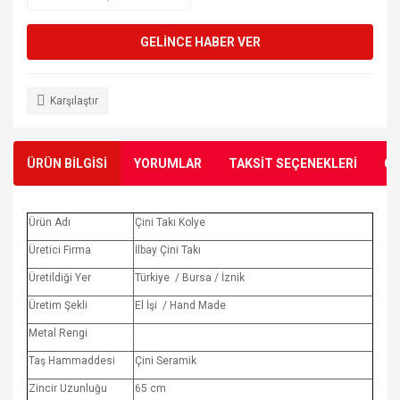
GELİNCE HABER VER
Karşılaştır
ÜRÜN BİLGİSİ
YORUMLAR
TAKSİT SEÇENEKLERİ
ÖN
Ürün Adı
Çini Takı Kolye
Üretici Firma
İlbay Çini Takı
Üretildiği Yer
Türkiye / Bursa / İznik
Üretim Şekli
El İşi / Hand Made
Metal Rengi
Taş Hammaddesi
Çini Seramik
Zincir Uzunluğu
65 cm