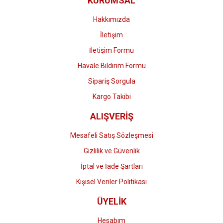
KURUMSAL
Ürün fiyatı diğer sitelerden daha pahalı.
Bu ürüne benzer farklı alternatifler olmalı.
Hakkımızda
İletişim
İletişim Formu
Havale Bildirim Formu
Gönder
Sipariş Sorgula
Kargo Takibi
ALIŞVERİŞ
Mesafeli Satış Sözleşmesi
Gizlilik ve Güvenlik
İptal ve İade Şartları
Kişisel Veriler Politikası
ÜYELİK
Hesabım