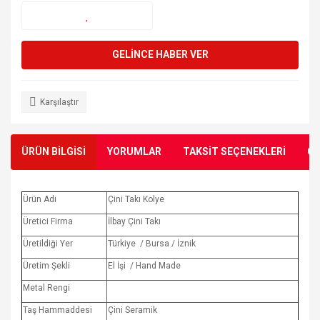
GELİNCE HABER VER
Karşılaştır
ÜRÜN BİLGİSİ
YORUMLAR
TAKSİT SEÇENEKLERİ
ÖN
Ürün Adı
Çini Takı Kolye
Üretici Firma
İlbay Çini Takı
Üretildiği Yer
Türkiye / Bursa / İznik
Üretim Şekli
El İşi / Hand Made
Metal Rengi
Taş Hammaddesi
Çini Seramik