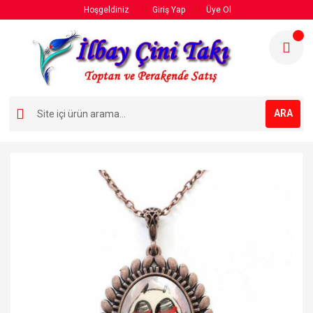
Hoşgeldiniz
Giriş Yap
Üye Ol
ARA