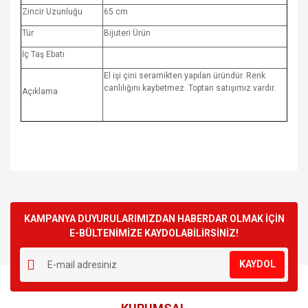
Zincir Uzunluğu
65 cm
Tür
Bijuteri Ürün
İç Taş Ebatı
El işi çini seramikten yapılan üründür. Renk
canlılığını kaybetmez. Toptan satışımız vardır.
Açıklama
Bu ürünün fiyat bilgisi, resim, ürün açıklamalarında ve diğer
konularda yetersiz gördüğünüz noktaları öneri formunu
Bu ürüne ilk yorumu siz yapın!
kullanarak tarafımıza iletebilirsiniz.
Görüş ve önerileriniz için teşekkür ederiz.
KAMPANYA DUYURULARIMIZDAN HABERDAR OLMAK İÇİN
E-BÜLTENİMİZE KAYDOLABİLİRSİNİZ!
Yorum Yaz
Ürün resmi kalitesiz, bozuk veya görüntülenemiyor.
KAYDOL
Ürün açıklamasında eksik bilgiler bulunuyor.
Ürün bilgilerinde hatalar bulunuyor.