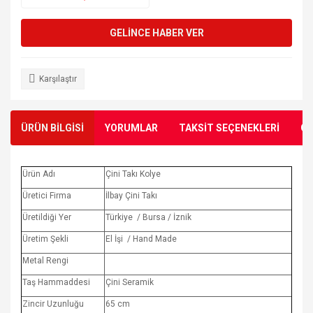
GELİNCE HABER VER
Karşılaştır
ÜRÜN BİLGİSİ
YORUMLAR
TAKSİT SEÇENEKLERİ
ÖN
Ürün Adı
Çini Takı Kolye
Üretici Firma
İlbay Çini Takı
Üretildiği Yer
Türkiye / Bursa / İznik
Üretim Şekli
El İşi / Hand Made
Metal Rengi
Taş Hammaddesi
Çini Seramik
Zincir Uzunluğu
65 cm