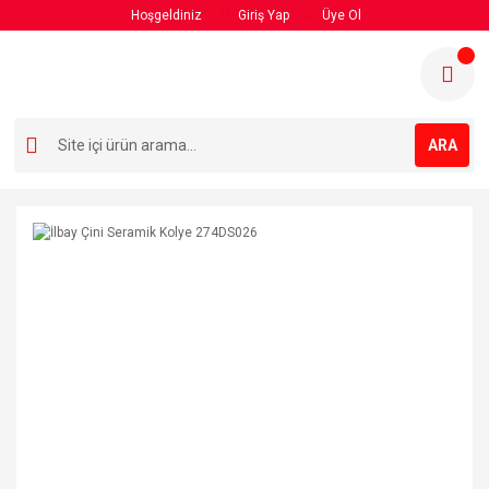
Hoşgeldiniz
Giriş Yap
Üye Ol
ARA