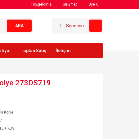
Hoşgeldiniz
Giriş Yap
Üye Ol
ARA
Sepetiniz
atıyor
Toptan Satış
İletişim
 Kolye 273DS719
akı Kolye
47
TL + KDV