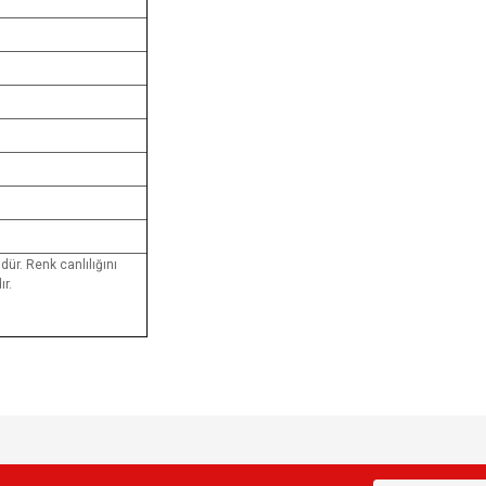
dür. Renk canlılığını
r.
e diğer konularda yetersiz gördüğünüz noktaları öneri formunu kullanarak tarafımı
Bu ürüne ilk yorumu siz yapın!