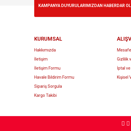
Ürün resmi kalitesiz, bozuk veya görüntülenemiyo
KAMPANYA DUYURULARIMIZDAN HABERDAR OLMA
Ürün açıklamasında eksik bilgiler bulunuyor.
Ürün bilgilerinde hatalar bulunuyor.
Ürün fiyatı diğer sitelerden daha pahalı.
Bu ürüne benzer farklı alternatifler olmalı.
KURUMSAL
ALIŞV
Hakkımızda
Mesafel
İletişim
Gizlilik
İletişim Formu
İptal ve
Havale Bildirim Formu
Kişisel 
Sipariş Sorgula
Kargo Takibi