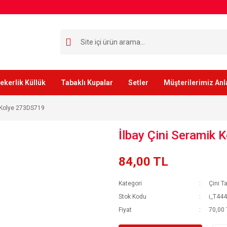
ekerlik Küllük
Tabaklı Kupalar
Setler
Müşterilerimiz Anl
k Kolye 273DS719
İlbay Çini Seramik
84,00 TL
Kategori
Çini T
Stok Kodu
i_T44
Fiyat
70,00 