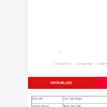
TAVSİYE ET
YORUM YAZ
FİYAT 
ÜRÜN BİLGİSİ
Ürün Adı
Çini Takı Kolye
Üretici Firma
İlbay Çini Takı