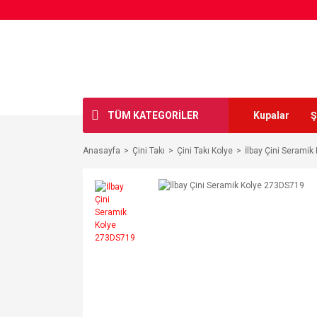
TÜM KATEGORİLER
Kupalar
Ş
Anasayfa
Çini Takı
Çini Takı Kolye
İlbay Çini Serami