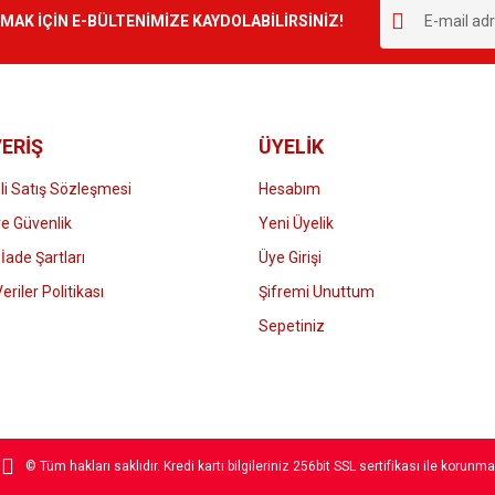
r.
K İÇİN E-BÜLTENİMİZE KAYDOLABİLİRSİNİZ!
Yorum Yaz
ERİŞ
ÜYELİK
i Satış Sözleşmesi
Hesabım
 ve Güvenlik
Yeni Üyelik
 İade Şartları
Üye Girişi
Gönder
Veriler Politikası
Şifremi Unuttum
Sepetiniz
© Tüm hakları saklıdır. Kredi kartı bilgileriniz 256bit SSL sertifikası ile korunma