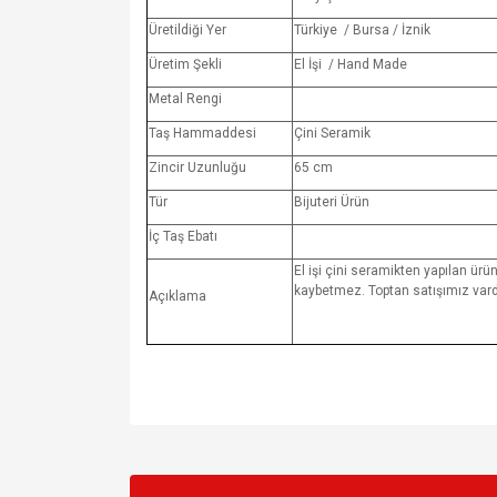
Üretildiği Yer
Türkiye / Bursa / İznik
Üretim Şekli
El İşi / Hand Made
Metal Rengi
Taş Hammaddesi
Çini Seramik
Zincir Uzunluğu
65 cm
Tür
Bijuteri Ürün
İç Taş Ebatı
El işi çini seramikten yapılan ürün
kaybetmez. Toptan satışımız vardı
Açıklama
Bu ürünün fiyat bilgisi, resim, ürün açıklamalarında v
Görüş ve önerileriniz için teşekkür ederiz.