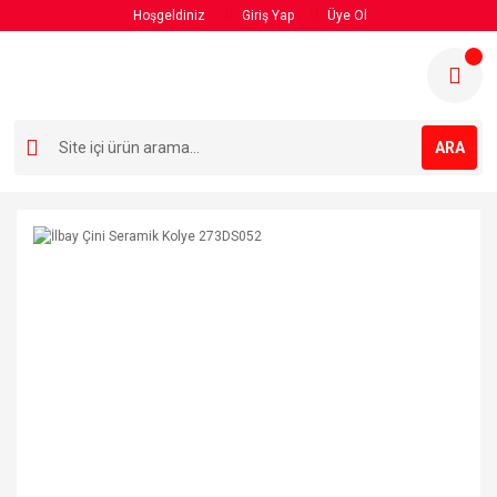
Hoşgeldiniz
Giriş Yap
Üye Ol
ARA