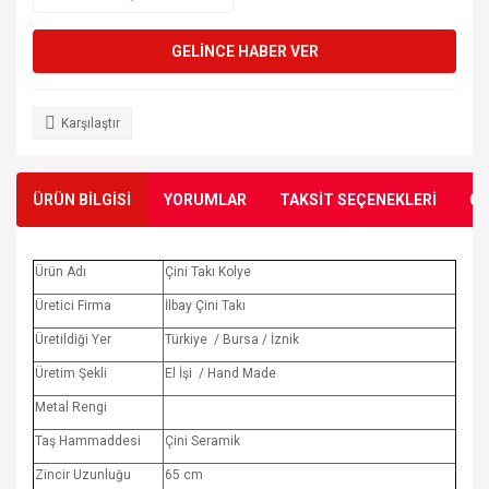
GELİNCE HABER VER
Karşılaştır
ÜRÜN BİLGİSİ
YORUMLAR
TAKSİT SEÇENEKLERİ
ÖN
Ürün Adı
Çini Takı Kolye
Üretici Firma
İlbay Çini Takı
Üretildiği Yer
Türkiye / Bursa / İznik
Üretim Şekli
El İşi / Hand Made
Metal Rengi
Taş Hammaddesi
Çini Seramik
Zincir Uzunluğu
65 cm