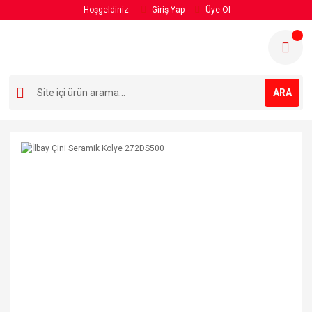
Hoşgeldiniz
Giriş Yap
Üye Ol
ARA