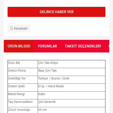
GELİNCE HABER VER
Karşılaştır
ÜRÜN BİLGİSİ
YORUMLAR
TAKSİT SEÇENEKLERİ
ÖN
Ürün Adı
Çini Takı Kolye
Üretici Firma
İlbay Çini Takı
Üretildiği Yer
Türkiye / Bursa / İznik
Üretim Şekli
El İşi / Hand Made
Metal Rengi
Bakır
Taş Hammaddesi
Çini Seramik
Zincir Uzunluğu
65 cm