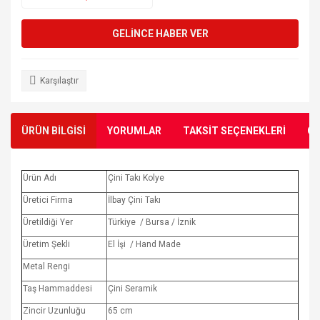
GELİNCE HABER VER
Karşılaştır
ÜRÜN BİLGİSİ
YORUMLAR
TAKSİT SEÇENEKLERİ
ÖN
Ürün Adı
Çini Takı Kolye
Üretici Firma
İlbay Çini Takı
Üretildiği Yer
Türkiye / Bursa / İznik
Üretim Şekli
El İşi / Hand Made
Metal Rengi
Taş Hammaddesi
Çini Seramik
Zincir Uzunluğu
65 cm