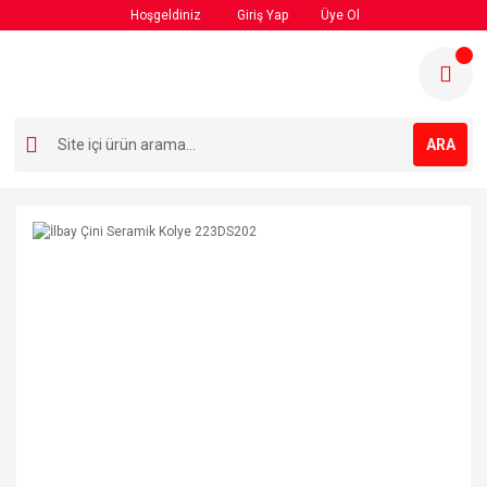
Hoşgeldiniz
Giriş Yap
Üye Ol
ARA