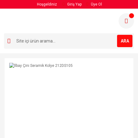
Hoşgeldiniz
Giriş Yap
Üye Ol
ARA