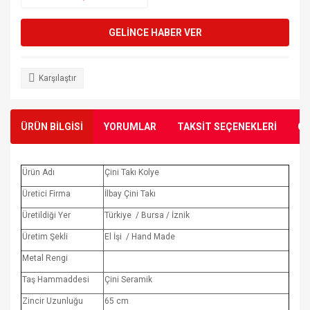
GELİNCE HABER VER
Karşılaştır
ÜRÜN BİLGİSİ
YORUMLAR
TAKSİT SEÇENEKLERİ
ÖN
Ürün Adı
Çini Takı Kolye
Üretici Firma
İlbay Çini Takı
Üretildiği Yer
Türkiye / Bursa / İznik
Üretim Şekli
El İşi / Hand Made
Metal Rengi
Taş Hammaddesi
Çini Seramik
Zincir Uzunluğu
65 cm