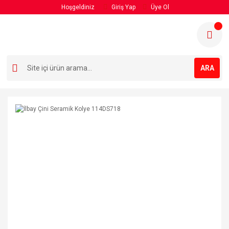
Hoşgeldiniz
Giriş Yap
Üye Ol
ARA