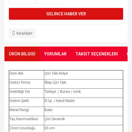
GELİNCE HABER VER
Karşılaştır
ÜRÜN BİLGİSİ
YORUMLAR
TAKSİT SEÇENEKLERİ
ÖN
Ürün Adı
Çini Takı Kolye
Üretici Firma
İlbay Çini Takı
Üretildiği Yer
Türkiye / Bursa / İznik
Üretim Şekli
El İşi / Hand Made
Metal Rengi
Bakır
Taş Hammaddesi
Çini Seramik
Zincir Uzunluğu
65 cm