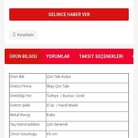
GELİNCE HABER VER
Karşılaştır
ÜRÜN BİLGİSİ
YORUMLAR
TAKSİT SEÇENEKLERİ
ÖN
Ürün Adı
Çini Takı Kolye
Üretici Firma
İlbay Çini Takı
Üretildiği Yer
Türkiye / Bursa / İznik
Üretim Şekli
El İşi / Hand Made
Metal Rengi
Bakır
Taş Hammaddesi
Çini Seramik
Zincir Uzunluğu
65 cm