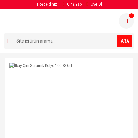
Hoşgeldiniz
Giriş Yap
Üye Ol
ARA