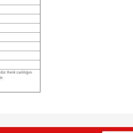
dür. Renk canlılığını
r.
e diğer konularda yetersiz gördüğünüz noktaları öneri formunu kullanarak tarafımı
Bu ürüne ilk yorumu siz yapın!