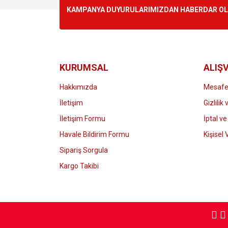
Ürün resmi kalitesiz, bozuk veya görüntülenemiyo
KAMPANYA DUYURULARIMIZDAN HABERDAR OLMA
Ürün açıklamasında eksik bilgiler bulunuyor.
Ürün bilgilerinde hatalar bulunuyor.
Ürün fiyatı diğer sitelerden daha pahalı.
Bu ürüne benzer farklı alternatifler olmalı.
KURUMSAL
ALIŞV
Hakkımızda
Mesafel
İletişim
Gizlilik
İletişim Formu
İptal ve
Havale Bildirim Formu
Kişisel 
Sipariş Sorgula
Kargo Takibi