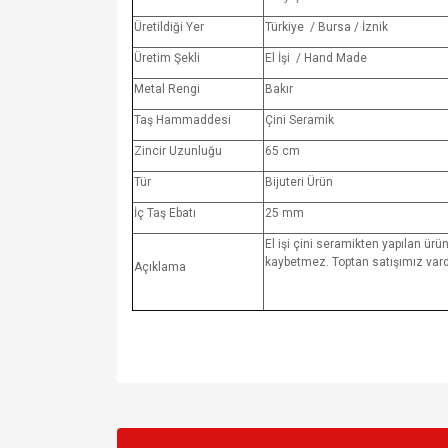
Üretildiği Yer
Türkiye / Bursa / İznik
Üretim Şekli
El İşi / Hand Made
Metal Rengi
Bakır
Taş Hammaddesi
Çini Seramik
Zincir Uzunluğu
65 cm
Tür
Bijuteri Ürün
İç Taş Ebatı
25 mm
El işi çini seramikten yapılan ürün
kaybetmez. Toptan satışımız vardı
Açıklama
Bu ürünün fiyat bilgisi, resim, ürün açıklamalarında v
Görüş ve önerileriniz için teşekkür ederiz.