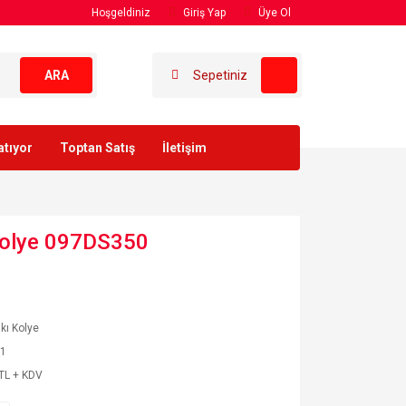
Hoşgeldiniz
Giriş Yap
Üye Ol
ARA
Sepetiniz
atıyor
Toptan Satış
İletişim
 Kolye 097DS350
akı Kolye
71
TL + KDV