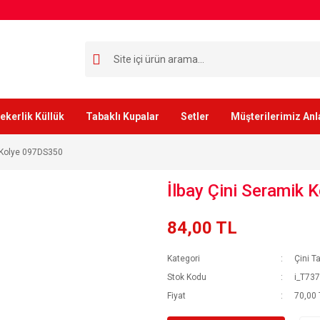
ekerlik Küllük
Tabaklı Kupalar
Setler
Müşterilerimiz Anl
k Kolye 097DS350
İlbay Çini Seramik
84,00 TL
Kategori
Çini T
Stok Kodu
i_T73
Fiyat
70,00 