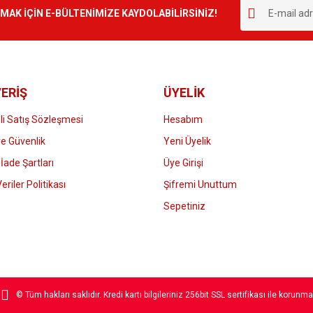
r.
K İÇİN E-BÜLTENİMİZE KAYDOLABİLİRSİNİZ!
Yorum Yaz
ERİŞ
ÜYELİK
i Satış Sözleşmesi
Hesabım
 ve Güvenlik
Yeni Üyelik
 İade Şartları
Üye Girişi
Gönder
Veriler Politikası
Şifremi Unuttum
Sepetiniz
© Tüm hakları saklıdır. Kredi kartı bilgileriniz 256bit SSL sertifikası ile korunma