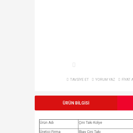
TAVSİYE ET
YORUM YAZ
FİYAT 
ÜRÜN BİLGİSİ
Ürün Adı
Çini Takı Kolye
Üretici Firma
İlbay Çini Takı