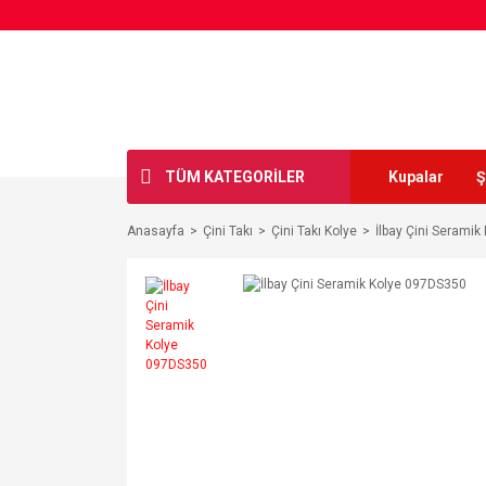
TÜM KATEGORİLER
Kupalar
Ş
Anasayfa
Çini Takı
Çini Takı Kolye
İlbay Çini Serami