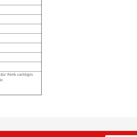
dür. Renk canlılığını
r.
e diğer konularda yetersiz gördüğünüz noktaları öneri formunu kullanarak tarafımı
Bu ürüne ilk yorumu siz yapın!