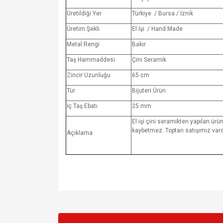
Üretildiği Yer
Türkiye / Bursa / İznik
Üretim Şekli
El İşi / Hand Made
Metal Rengi
Bakır
Taş Hammaddesi
Çini Seramik
Zincir Uzunluğu
65 cm
Tür
Bijuteri Ürün
İç Taş Ebatı
25 mm
El işi çini seramikten yapılan ürün
kaybetmez. Toptan satışımız vardı
Açıklama
Bu ürünün fiyat bilgisi, resim, ürün açıklamalarında v
Görüş ve önerileriniz için teşekkür ederiz.