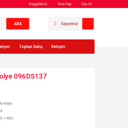
Hoşgeldiniz
Giriş Yap
Üye Ol
ARA
Sepetiniz
atıyor
Toptan Satış
İletişim
 Kolye 096DS137
akı Kolye
54
TL + KDV