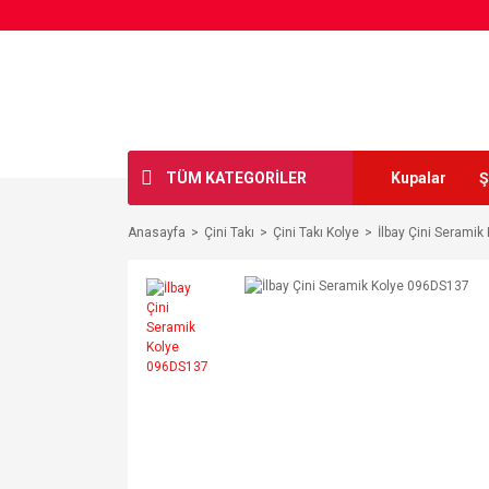
TÜM KATEGORİLER
Kupalar
Ş
Anasayfa
Çini Takı
Çini Takı Kolye
İlbay Çini Serami