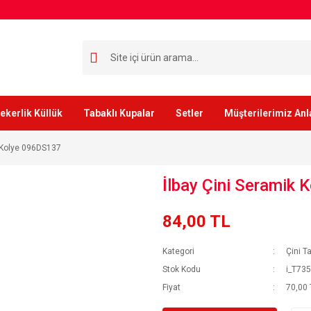
ekerlik Küllük
Tabaklı Kupalar
Setler
Müşterilerimiz Anl
k Kolye 096DS137
İlbay Çini Seramik
84,00 TL
Kategori
Çini T
Stok Kodu
i_T73
Fiyat
70,00 