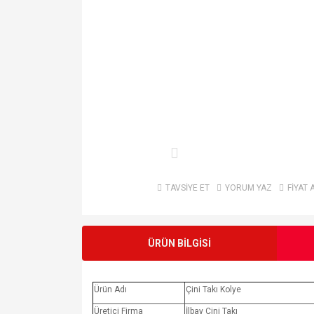
TAVSİYE ET
YORUM YAZ
FİYAT 
ÜRÜN BİLGİSİ
Ürün Adı
Çini Takı Kolye
Üretici Firma
İlbay Çini Takı