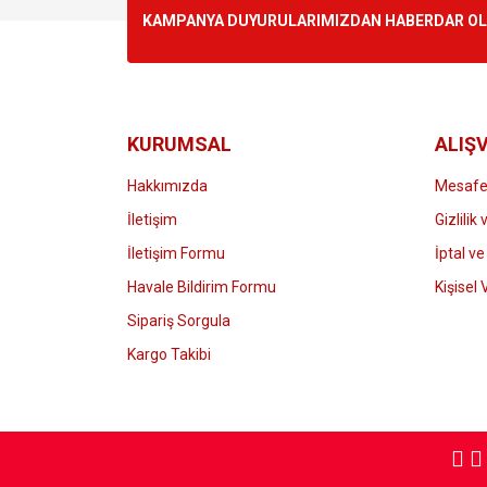
Ürün resmi kalitesiz, bozuk veya görüntülenemiyo
KAMPANYA DUYURULARIMIZDAN HABERDAR OLMA
Ürün açıklamasında eksik bilgiler bulunuyor.
Ürün bilgilerinde hatalar bulunuyor.
Ürün fiyatı diğer sitelerden daha pahalı.
Bu ürüne benzer farklı alternatifler olmalı.
KURUMSAL
ALIŞV
Hakkımızda
Mesafel
İletişim
Gizlilik
İletişim Formu
İptal ve
Havale Bildirim Formu
Kişisel 
Sipariş Sorgula
Kargo Takibi