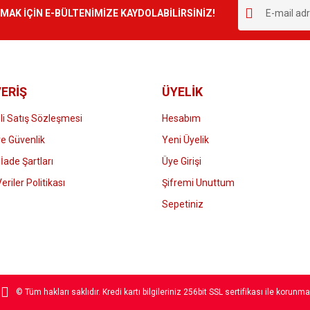
r.
K İÇİN E-BÜLTENİMİZE KAYDOLABİLİRSİNİZ!
Yorum Yaz
ERİŞ
ÜYELİK
i Satış Sözleşmesi
Hesabım
 ve Güvenlik
Yeni Üyelik
 İade Şartları
Üye Girişi
Gönder
Veriler Politikası
Şifremi Unuttum
Sepetiniz
© Tüm hakları saklıdır. Kredi kartı bilgileriniz 256bit SSL sertifikası ile korunma