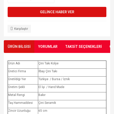
GELİNCE HABER VER
Karşılaştır
ÜRÜN BİLGİSİ
YORUMLAR
TAKSİT SEÇENEKLERİ
ÖN
Ürün Adı
Çini Takı Kolye
Üretici Firma
İlbay Çini Takı
Üretildiği Yer
Türkiye / Bursa / İznik
Üretim Şekli
El İşi / Hand Made
Metal Rengi
Bakır
Taş Hammaddesi
Çini Seramik
Zincir Uzunluğu
65 cm