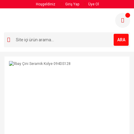
Hoşgeldiniz
Giriş Yap
Üye Ol
ARA