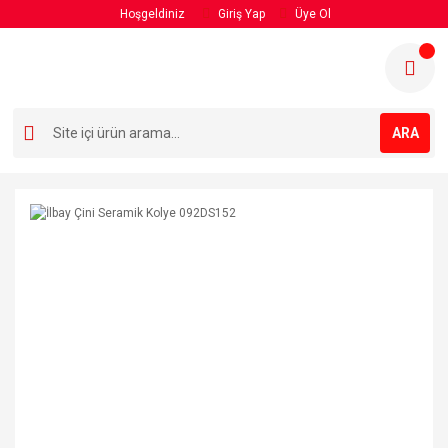
Hoşgeldiniz
Giriş Yap
Üye Ol
ARA