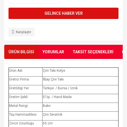
GELİNCE HABER VER
Karşılaştır
ÜRÜN BİLGİSİ
YORUMLAR
TAKSİT SEÇENEKLERİ
ÖN
Ürün Adı
Çini Takı Kolye
Üretici Firma
İlbay Çini Takı
Üretildiği Yer
Türkiye / Bursa / İznik
Üretim Şekli
El İşi / Hand Made
Metal Rengi
Bakır
Taş Hammaddesi
Çini Seramik
Zincir Uzunluğu
65 cm