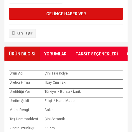
GELİNCE HABER VER
Karşılaştır
ÜRÜN BİLGİSİ
YORUMLAR
TAKSİT SEÇENEKLERİ
ÖN
Ürün Adı
Çini Takı Kolye
Üretici Firma
İlbay Çini Takı
Üretildiği Yer
Türkiye / Bursa / İznik
Üretim Şekli
El İşi / Hand Made
Metal Rengi
Bakır
Taş Hammaddesi
Çini Seramik
Zincir Uzunluğu
65 cm