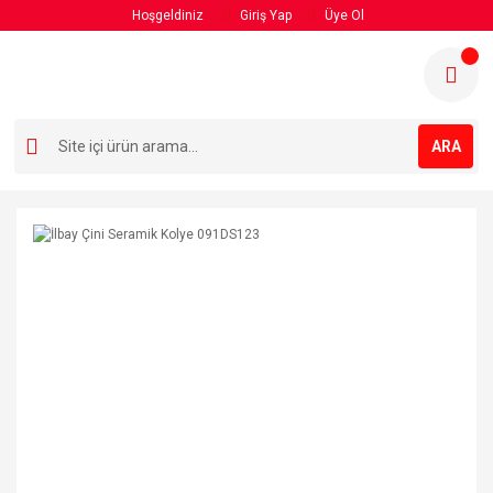
Hoşgeldiniz
Giriş Yap
Üye Ol
ARA