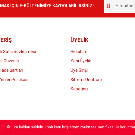
r.
K İÇİN E-BÜLTENİMİZE KAYDOLABİLİRSİNİZ!
Yorum Yaz
ERİŞ
ÜYELİK
i Satış Sözleşmesi
Hesabım
 ve Güvenlik
Yeni Üyelik
 İade Şartları
Üye Girişi
Gönder
Veriler Politikası
Şifremi Unuttum
Sepetiniz
© Tüm hakları saklıdır. Kredi kartı bilgileriniz 256bit SSL sertifikası ile korunma