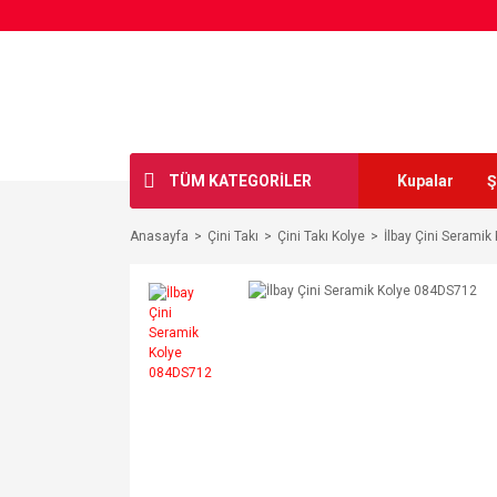
TÜM KATEGORİLER
Kupalar
Ş
Anasayfa
Çini Takı
Çini Takı Kolye
İlbay Çini Serami