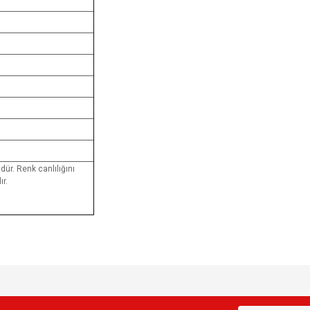
dür. Renk canlılığını
r.
e diğer konularda yetersiz gördüğünüz noktaları öneri formunu kullanarak tarafımı
Bu ürüne ilk yorumu siz yapın!