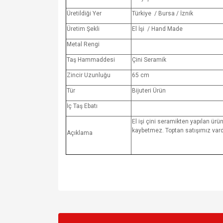
Üretildiği Yer
Türkiye / Bursa / İznik
Üretim Şekli
El İşi / Hand Made
Metal Rengi
Taş Hammaddesi
Çini Seramik
Zincir Uzunluğu
65 cm
Tür
Bijuteri Ürün
İç Taş Ebatı
El işi çini seramikten yapılan ürün
kaybetmez. Toptan satışımız vardı
Açıklama
Bu ürünün fiyat bilgisi, resim, ürün açıklamalarında v
Görüş ve önerileriniz için teşekkür ederiz.