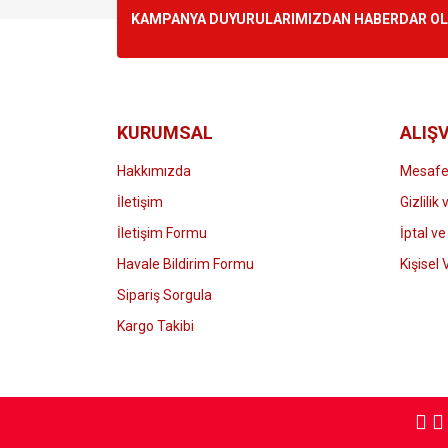
Ürün resmi kalitesiz, bozuk veya görüntülenemiyo
KAMPANYA DUYURULARIMIZDAN HABERDAR OLMA
Ürün açıklamasında eksik bilgiler bulunuyor.
Ürün bilgilerinde hatalar bulunuyor.
Ürün fiyatı diğer sitelerden daha pahalı.
Bu ürüne benzer farklı alternatifler olmalı.
KURUMSAL
ALIŞV
Hakkımızda
Mesafel
İletişim
Gizlilik
İletişim Formu
İptal ve
Havale Bildirim Formu
Kişisel 
Sipariş Sorgula
Kargo Takibi