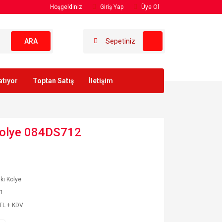
Hoşgeldiniz
Giriş Yap
Üye Ol
ARA
Sepetiniz
atıyor
Toptan Satış
İletişim
 Kolye 084DS712
akı Kolye
01
TL + KDV