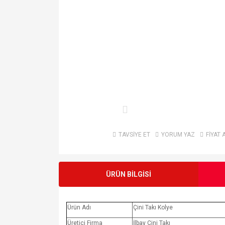
TAVSİYE ET
YORUM YAZ
FİYAT 
ÜRÜN BİLGİSİ
Ürün Adı
Çini Takı Kolye
Üretici Firma
İlbay Çini Takı