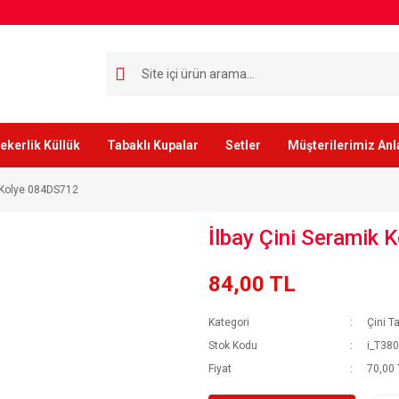
ekerlik Küllük
Tabaklı Kupalar
Setler
Müşterilerimiz Anl
k Kolye 084DS712
İlbay Çini Seramik
84,00 TL
Kategori
Çini T
Stok Kodu
i_T38
Fiyat
70,00 