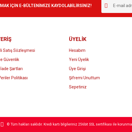
r.
K İÇİN E-BÜLTENİMİZE KAYDOLABİLİRSİNİZ!
Yorum Yaz
ERİŞ
ÜYELİK
i Satış Sözleşmesi
Hesabım
 ve Güvenlik
Yeni Üyelik
 İade Şartları
Üye Girişi
Gönder
Veriler Politikası
Şifremi Unuttum
Sepetiniz
© Tüm hakları saklıdır. Kredi kartı bilgileriniz 256bit SSL sertifikası ile korunma