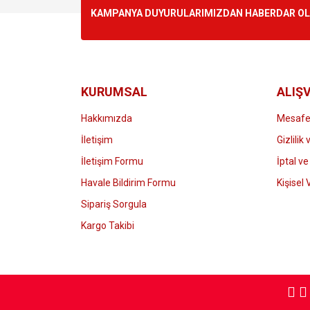
Ürün resmi kalitesiz, bozuk veya görüntülenemiyo
KAMPANYA DUYURULARIMIZDAN HABERDAR OLMA
Ürün açıklamasında eksik bilgiler bulunuyor.
Ürün bilgilerinde hatalar bulunuyor.
Ürün fiyatı diğer sitelerden daha pahalı.
Bu ürüne benzer farklı alternatifler olmalı.
KURUMSAL
ALIŞV
Hakkımızda
Mesafel
İletişim
Gizlilik
İletişim Formu
İptal ve
Havale Bildirim Formu
Kişisel 
Sipariş Sorgula
Kargo Takibi