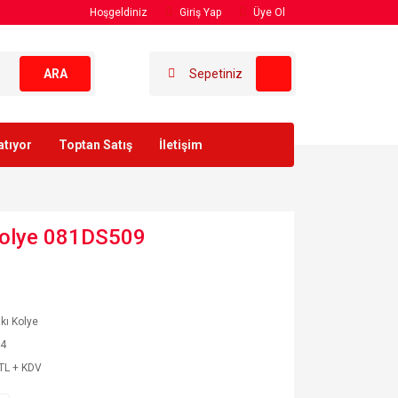
Hoşgeldiniz
Giriş Yap
Üye Ol
ARA
Sepetiniz
atıyor
Toptan Satış
İletişim
 Kolye 081DS509
akı Kolye
84
TL + KDV