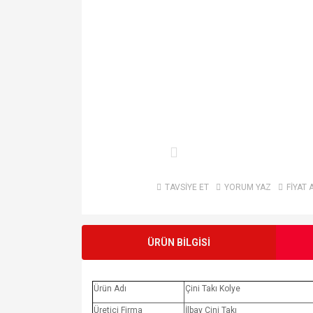
TAVSİYE ET
YORUM YAZ
FİYAT 
ÜRÜN BİLGİSİ
Ürün Adı
Çini Takı Kolye
Üretici Firma
İlbay Çini Takı