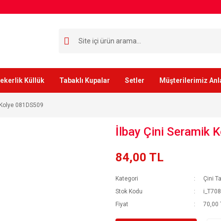
ekerlik Küllük
Tabaklı Kupalar
Setler
Müşterilerimiz Anl
k Kolye 081DS509
İlbay Çini Seramik
84,00 TL
Kategori
Çini T
Stok Kodu
i_T70
Fiyat
70,00 