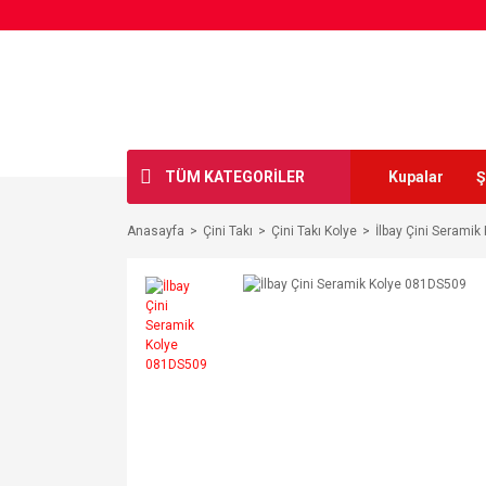
TÜM KATEGORİLER
Kupalar
Ş
Anasayfa
Çini Takı
Çini Takı Kolye
İlbay Çini Serami