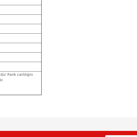
dür. Renk canlılığını
r.
e diğer konularda yetersiz gördüğünüz noktaları öneri formunu kullanarak tarafımı
Bu ürüne ilk yorumu siz yapın!