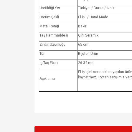
Üretildiği Yer
Türkiye / Bursa / İznik
Üretim Şekli
El İşi / Hand Made
Metal Rengi
Bakır
Taş Hammaddesi
Çini Seramik
Zincir Uzunluğu
65 cm
Tür
Bijuteri Ürün
İç Taş Ebatı
26-34 mm
El işi çini seramikten yapılan ürün
kaybetmez. Toptan satışımız vardı
Açıklama
Bu ürünün fiyat bilgisi, resim, ürün açıklamalarında v
Görüş ve önerileriniz için teşekkür ederiz.