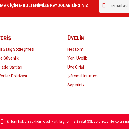
r.
K İÇİN E-BÜLTENİMİZE KAYDOLABİLİRSİNİZ!
Yorum Yaz
ERİŞ
ÜYELİK
i Satış Sözleşmesi
Hesabım
 ve Güvenlik
Yeni Üyelik
 İade Şartları
Üye Girişi
Gönder
Veriler Politikası
Şifremi Unuttum
Sepetiniz
© Tüm hakları saklıdır. Kredi kartı bilgileriniz 256bit SSL sertifikası ile korunma