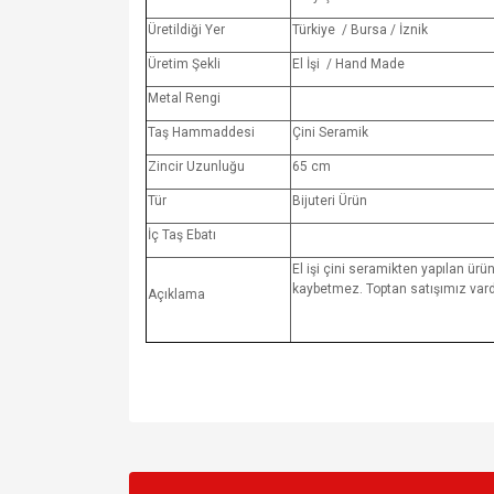
Üretildiği Yer
Türkiye / Bursa / İznik
Üretim Şekli
El İşi / Hand Made
Metal Rengi
Taş Hammaddesi
Çini Seramik
Zincir Uzunluğu
65 cm
Tür
Bijuteri Ürün
İç Taş Ebatı
El işi çini seramikten yapılan ürün
kaybetmez. Toptan satışımız vardı
Açıklama
Bu ürünün fiyat bilgisi, resim, ürün açıklamalarında v
Görüş ve önerileriniz için teşekkür ederiz.