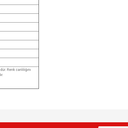
dür. Renk canlılığını
r.
e diğer konularda yetersiz gördüğünüz noktaları öneri formunu kullanarak tarafımı
Bu ürüne ilk yorumu siz yapın!