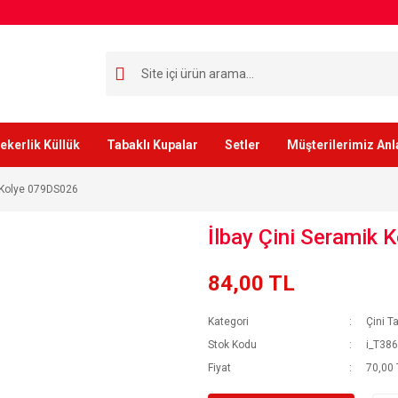
ekerlik Küllük
Tabaklı Kupalar
Setler
Müşterilerimiz Anl
k Kolye 079DS026
İlbay Çini Seramik
84,00 TL
Kategori
Çini T
Stok Kodu
i_T38
Fiyat
70,00 