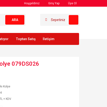
Hoşgeldiniz
Giriş Yap
Üye Ol
ARA
Sepetiniz
atıyor
Toptan Satış
İletişim
 Kolye 079DS026
akı Kolye
64
TL + KDV