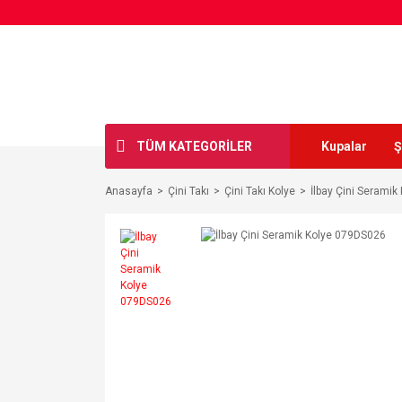
TÜM KATEGORİLER
Kupalar
Ş
Anasayfa
Çini Takı
Çini Takı Kolye
İlbay Çini Serami