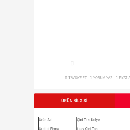
TAVSİYE ET
YORUM YAZ
FİYAT 
ÜRÜN BİLGİSİ
Ürün Adı
Çini Takı Kolye
Üretici Firma
İlbay Çini Takı