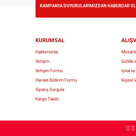
Ürün resmi kalitesiz, bozuk veya görüntülenemiyo
KAMPANYA DUYURULARIMIZDAN HABERDAR OLMA
Ürün açıklamasında eksik bilgiler bulunuyor.
Ürün bilgilerinde hatalar bulunuyor.
Ürün fiyatı diğer sitelerden daha pahalı.
Bu ürüne benzer farklı alternatifler olmalı.
KURUMSAL
ALIŞV
Hakkımızda
Mesafel
İletişim
Gizlilik
İletişim Formu
İptal ve
Havale Bildirim Formu
Kişisel 
Sipariş Sorgula
Kargo Takibi