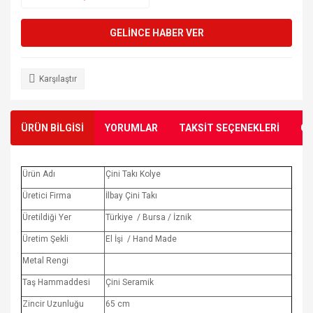
GELİNCE HABER VER
Karşılaştır
ÜRÜN BİLGİSİ
YORUMLAR
TAKSİT SEÇENEKLERİ
ÖN
Ürün Adı
Çini Takı Kolye
Üretici Firma
İlbay Çini Takı
Üretildiği Yer
Türkiye / Bursa / İznik
Üretim Şekli
El İşi / Hand Made
Metal Rengi
Taş Hammaddesi
Çini Seramik
Zincir Uzunluğu
65 cm