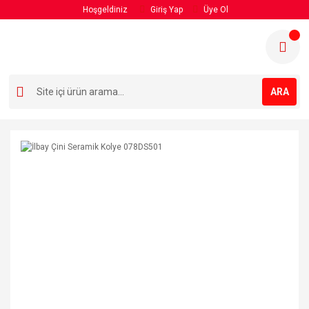
Hoşgeldiniz
Giriş Yap
Üye Ol
ARA