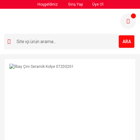
Hoşgeldiniz
Giriş Yap
Üye Ol
ARA