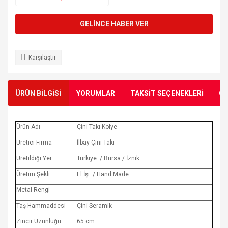
GELİNCE HABER VER
Karşılaştır
ÜRÜN BİLGİSİ
YORUMLAR
TAKSİT SEÇENEKLERİ
ÖN
Ürün Adı
Çini Takı Kolye
Üretici Firma
İlbay Çini Takı
Üretildiği Yer
Türkiye / Bursa / İznik
Üretim Şekli
El İşi / Hand Made
Metal Rengi
Taş Hammaddesi
Çini Seramik
Zincir Uzunluğu
65 cm