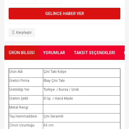
GELİNCE HABER VER
Karşılaştır
ÜRÜN BİLGİSİ
YORUMLAR
TAKSİT SEÇENEKLERİ
ÖN
Ürün Adı
Çini Takı Kolye
Üretici Firma
İlbay Çini Takı
Üretildiği Yer
Türkiye / Bursa / İznik
Üretim Şekli
El İşi / Hand Made
Metal Rengi
Taş Hammaddesi
Çini Seramik
Zincir Uzunluğu
65 cm