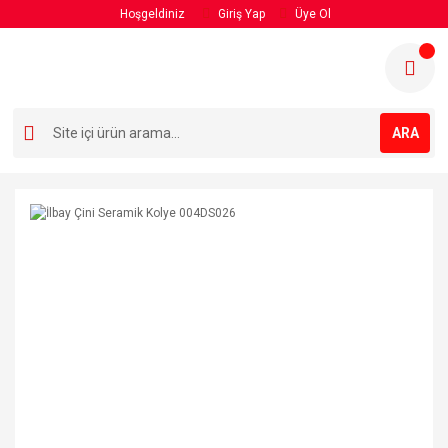
Hoşgeldiniz
Giriş Yap
Üye Ol
ARA