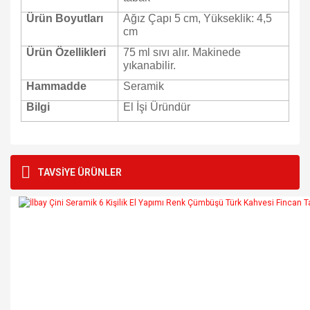
Ürün Boyutları
Ağız Çapı 5 cm, Yükseklik: 4,5
cm
Ürün Özellikleri
75 ml sıvı alır. Makinede
yıkanabilir.
Hammadde
Seramik
Bilgi
El İşi Üründür
Bu ürünün fiyat bilgisi, resim, ürün açıklamalarında ve diğer
konularda yetersiz gördüğünüz noktaları öneri formunu
Bu ürüne ilk yorumu siz yapın!
TAVSİYE ÜRÜNLER
kullanarak tarafımıza iletebilirsiniz.
Görüş ve önerileriniz için teşekkür ederiz.
Yorum Yaz
Ürün resmi kalitesiz, bozuk veya görüntülenemiyor.
Ürün açıklamasında eksik bilgiler bulunuyor.
Ürün bilgilerinde hatalar bulunuyor.
Ürün fiyatı diğer sitelerden daha pahalı.
Bu ürüne benzer farklı alternatifler olmalı.