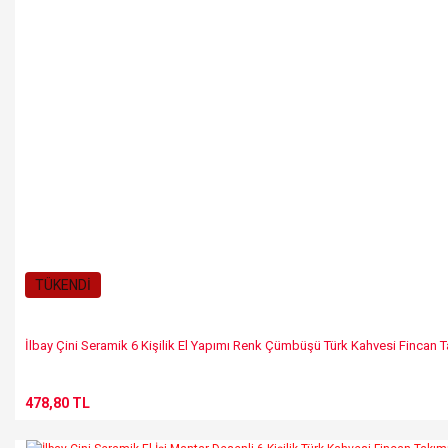
Gönder
TÜKENDİ
İlbay Çini Seramik 6 Kişilik El Yapımı Renk Çümbüşü Türk Kahvesi Fincan 
478,80 TL