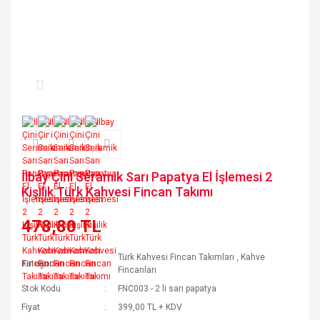
İlbay Çini Seramik Sarı Papatya El İşlemesi 2
Kişilik Türk Kahvesi Fincan Takımı
478,80 TL
Türk Kahvesi Fincan Takımları
,
Kahve
Kategori
Fincanları
Stok Kodu
FNC003 - 2 li sarı papatya
Fiyat
399,00 TL + KDV