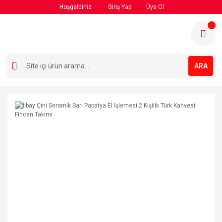
Hoşgeldiniz
Giriş Yap
Üye Ol
ARA