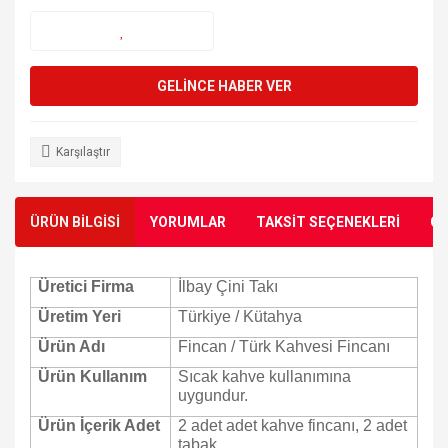
GELİNCE HABER VER
Karşılaştır
ÜRÜN BİLGİSİ
YORUMLAR
TAKSİT SEÇENEKLERİ
ÖN
Üretici Firma
İlbay Çini Takı
Üretim Yeri
Türkiye / Kütahya
Ürün Adı
Fincan / Türk Kahvesi Fincanı
Ürün Kullanım
Sıcak kahve kullanımına
uygundur.
Ürün İçerik Adet
2 adet adet kahve fincanı, 2 adet
tabak