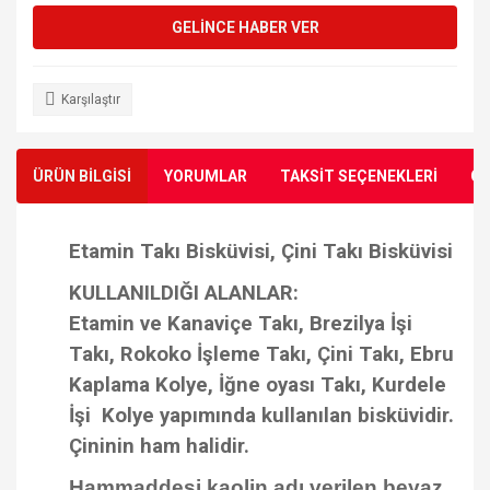
GELİNCE HABER VER
Karşılaştır
ÜRÜN BİLGİSİ
YORUMLAR
TAKSİT SEÇENEKLERİ
ÖN
Etamin Takı Bisküvisi, Çini Takı Bisküvisi
KULLANILDIĞI ALANLAR:
Etamin ve Kanaviçe Takı, Brezilya İşi
Takı, Rokoko İşleme Takı, Çini Takı, Ebru
Kaplama Kolye, İğne oyası Takı, Kurdele
İşi Kolye yapımında kullanılan bisküvidir.
Çininin ham halidir.
Hammaddesi kaolin adı verilen beyaz