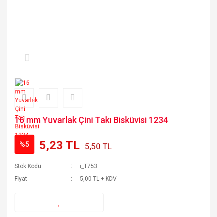
16 mm Yuvarlak Çini Takı Bisküvisi 1234
5,23 TL
%5
5,50 TL
Stok Kodu
i_T753
Fiyat
5,00 TL + KDV