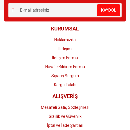
Ürün resmi kalitesiz, bozuk veya görüntülenemiyor.
KAYDOL
Ürün açıklamasında eksik bilgiler bulunuyor.
Ürün bilgilerinde hatalar bulunuyor.
KURUMSAL
Ürün fiyatı diğer sitelerden daha pahalı.
Bu ürüne benzer farklı alternatifler olmalı.
Hakkımızda
İletişim
İletişim Formu
Havale Bildirim Formu
Gönder
Sipariş Sorgula
Kargo Takibi
ALIŞVERİŞ
Mesafeli Satış Sözleşmesi
Gizlilik ve Güvenlik
İptal ve İade Şartları