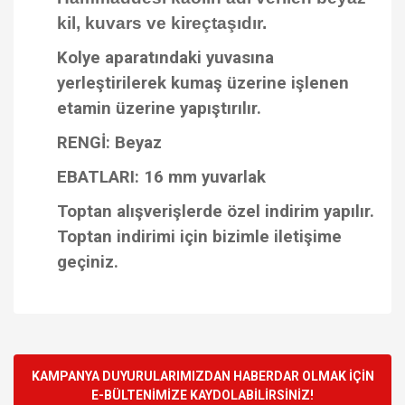
kil, kuvars ve kireçtaşıdır.
Kolye aparatındaki yuvasına
yerleştirilerek kumaş üzerine işlenen
etamin üzerine yapıştırılır.
RENGİ: Beyaz
EBATLARI: 16 mm yuvarlak
Toptan alışverişlerde özel indirim yapılır.
Toptan indirimi için bizimle iletişime
geçiniz.
Bu ürünün fiyat bilgisi, resim, ürün açıklamalarında ve diğer
konularda yetersiz gördüğünüz noktaları öneri formunu
Bu ürüne ilk yorumu siz yapın!
kullanarak tarafımıza iletebilirsiniz.
Görüş ve önerileriniz için teşekkür ederiz.
KAMPANYA DUYURULARIMIZDAN HABERDAR OLMAK İÇİN
E-BÜLTENİMİZE KAYDOLABİLİRSİNİZ!
Yorum Yaz