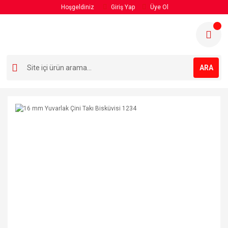
Hoşgeldiniz
Giriş Yap
Üye Ol
ARA