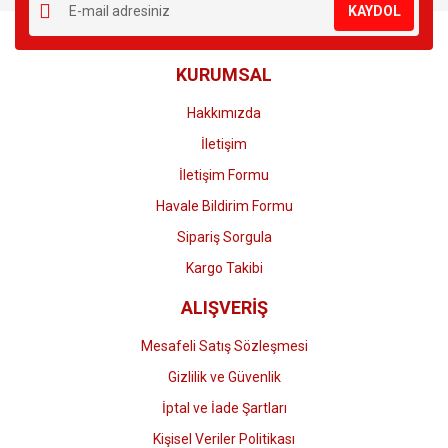
KAYDOL
Ürün açıklamasında eksik bilgiler bulunuyor.
Ürün bilgilerinde hatalar bulunuyor.
KURUMSAL
Ürün fiyatı diğer sitelerden daha pahalı.
Bu ürüne benzer farklı alternatifler olmalı.
Hakkımızda
İletişim
İletişim Formu
Havale Bildirim Formu
Gönder
Sipariş Sorgula
Kargo Takibi
ALIŞVERİŞ
Mesafeli Satış Sözleşmesi
Gizlilik ve Güvenlik
İptal ve İade Şartları
Kişisel Veriler Politikası