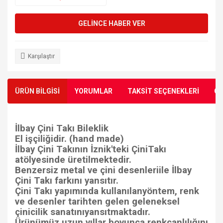
GELİNCE HABER VER
Karşılaştır
ÜRÜN BİLGİSİ
YORUMLAR
TAKSİT SEÇENEKLERİ
ÖN
İlbay Çini Takı Bileklik
El işçiliğidir. (hand made)
İlbay Çini Takının İznik'teki ÇiniTakı
atölyesinde üretilmektedir.
Benzersiz metal ve çini desenleriile İlbay
Çini Takı farkını yansıtır.
Çini Takı yapımında kullanılanyöntem, renk
ve desenler tarihten gelen geleneksel
çinicilik sanatınıyansıtmaktadır.
Ürünümüz uzun yıllar boyunca renkcanlılığını