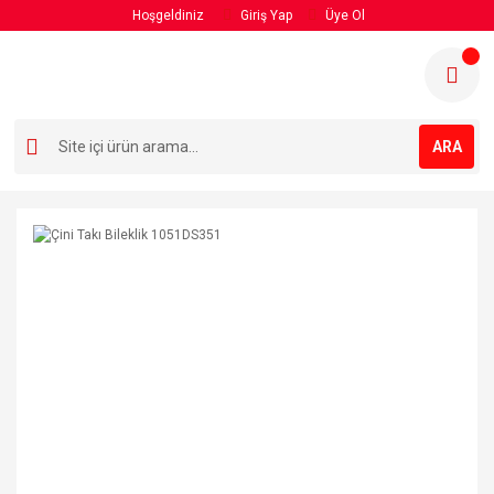
Hoşgeldiniz
Giriş Yap
Üye Ol
ARA