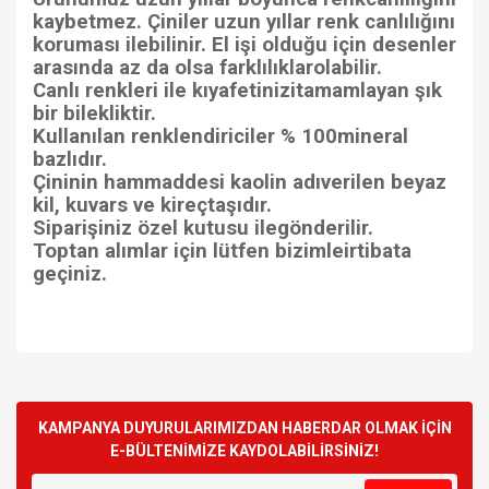
kaybetmez. Çiniler uzun yıllar renk canlılığını
koruması ilebilinir. El işi olduğu için desenler
arasında az da olsa farklılıklarolabilir.
Canlı renkleri ile kıyafetinizitamamlayan şık
bir bilekliktir.
Kullanılan renklendiriciler % 100mineral
bazlıdır.
Çininin hammaddesi kaolin adıverilen beyaz
kil, kuvars ve kireçtaşıdır.
Siparişiniz özel kutusu ilegönderilir.
Toptan alımlar için lütfen bizimleirtibata
geçiniz.
Bu ürünün fiyat bilgisi, resim, ürün açıklamalarında ve diğer
konularda yetersiz gördüğünüz noktaları öneri formunu
Bu ürüne ilk yorumu siz yapın!
kullanarak tarafımıza iletebilirsiniz.
Görüş ve önerileriniz için teşekkür ederiz.
KAMPANYA DUYURULARIMIZDAN HABERDAR OLMAK İÇİN
E-BÜLTENİMİZE KAYDOLABİLİRSİNİZ!
Yorum Yaz
Ürün resmi kalitesiz, bozuk veya görüntülenemiyor.