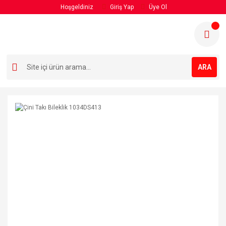
Hoşgeldiniz
Giriş Yap
Üye Ol
ARA