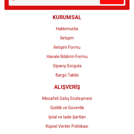
Ürün açıklamasında eksik bilgiler bulunuyor.
Ürün bilgilerinde hatalar bulunuyor.
KURUMSAL
Ürün fiyatı diğer sitelerden daha pahalı.
Bu ürüne benzer farklı alternatifler olmalı.
Hakkımızda
İletişim
İletişim Formu
Havale Bildirim Formu
Gönder
Sipariş Sorgula
Kargo Takibi
ALIŞVERİŞ
Mesafeli Satış Sözleşmesi
Gizlilik ve Güvenlik
İptal ve İade Şartları
Kişisel Veriler Politikası