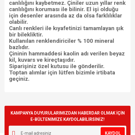
canlılığını kaybetmez. Çiniler uzun yıllar renk
canlılığını koruması ile bilinir. El işi olduğu
için desenler arasında az da olsa farklılıklar
olabilir.
Canlı renkleri ile kıyafetinizi tamamlayan şık
bir bilekliktir.
Kullanılan renklendiriciler % 100 mineral
bazlıdır.
Çininin hammaddesi kaolin adı verilen beyaz
kil, kuvars ve kireçtaşıdır.
Siparişiniz özel kutusu ile gönderilir.
Toptan alımlar için lütfen bizimle irtibata
geçiniz.
Bu ürünün fiyat bilgisi, resim, ürün açıklamalarında ve diğer
konularda yetersiz gördüğünüz noktaları öneri formunu
Bu ürüne ilk yorumu siz yapın!
kullanarak tarafımıza iletebilirsiniz.
Görüş ve önerileriniz için teşekkür ederiz.
KAMPANYA DUYURULARIMIZDAN HABERDAR OLMAK İÇİN
E-BÜLTENİMİZE KAYDOLABİLİRSİNİZ!
Yorum Yaz
Ürün resmi kalitesiz, bozuk veya görüntülenemiyor.
KAYDOL