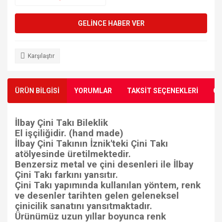
GELİNCE HABER VER
Karşılaştır
ÜRÜN BİLGİSİ
YORUMLAR
TAKSİT SEÇENEKLERİ
ÖN
İlbay Çini Takı Bileklik
El işçiliğidir. (hand made)
İlbay Çini Takının İznik'teki Çini Takı
atölyesinde üretilmektedir.
Benzersiz metal ve çini desenleri ile İlbay
Çini Takı farkını yansıtır.
Çini Takı yapımında kullanılan yöntem, renk
ve desenler tarihten gelen geleneksel
çinicilik sanatını yansıtmaktadır.
Ürünümüz uzun yıllar boyunca renk