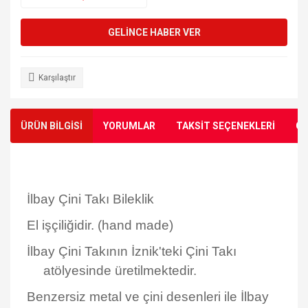
GELİNCE HABER VER
Karşılaştır
ÜRÜN BİLGİSİ
YORUMLAR
TAKSİT SEÇENEKLERİ
ÖN
İlbay Çini Takı Bileklik
El işçiliğidir. (hand made)
İlbay Çini Takının İznik'teki Çini Takı
atölyesinde üretilmektedir.
Benzersiz metal ve çini desenleri ile İlbay