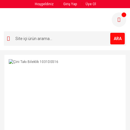
Hoşgeldiniz
Giriş Yap
Üye Ol
ARA