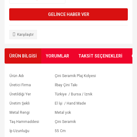
GELİNCE HABER VER
Karşılaştır
ÜRÜN BİLGİSİ
YORUMLAR
TAKSİT SEÇENEKLERİ
ÖN
Ürün Adı
Çini Seramik Plaj Kolyesi
Üretici Firma
İlbay Çini Takı
Üretildiği Yer
Türkiye / Bursa / İznik
Üretim Şekli
El İşi / Hand Made
Metal Rengi
Metal yok
Taş Hammaddesi
Çini Seramik
İp Uzunluğu
55 Cm