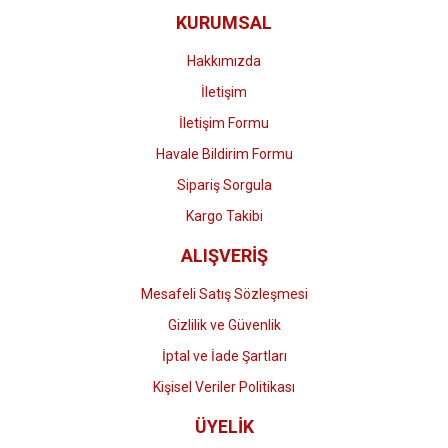
KURUMSAL
Ürün fiyatı diğer sitelerden daha pahalı.
Bu ürüne benzer farklı alternatifler olmalı.
Hakkımızda
İletişim
İletişim Formu
Havale Bildirim Formu
Gönder
Sipariş Sorgula
Kargo Takibi
ALIŞVERİŞ
Mesafeli Satış Sözleşmesi
Gizlilik ve Güvenlik
İptal ve İade Şartları
Kişisel Veriler Politikası
ÜYELİK