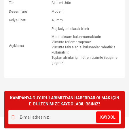
Tür
Bijuteri Ürün
Desen Türü
Modern
Kolye Ebatı
40 mm
Plaj kolyesi olarak bilinir.
Metal aksam bulunmamaktadır.
Vücutta terleme yapmaz.
Açıklama
Vücutta takı alerjisi bulunanlar rahatlıkla
kullanabilir.
Toptan alımlar için lütfen bizimle iletişime
geçiniz.
Bu ürünün fiyat bilgisi, resim, ürün açıklamalarında ve diğer
konularda yetersiz gördüğünüz noktaları öneri formunu
Bu ürüne ilk yorumu siz yapın!
kullanarak tarafımıza iletebilirsiniz.
Görüş ve önerileriniz için teşekkür ederiz.
KAMPANYA DUYURULARIMIZDAN HABERDAR OLMAK İÇİN
E-BÜLTENİMİZE KAYDOLABİLİRSİNİZ!
Yorum Yaz
Ürün resmi kalitesiz, bozuk veya görüntülenemiyor.
KAYDOL
Ürün açıklamasında eksik bilgiler bulunuyor.
Ürün bilgilerinde hatalar bulunuyor.