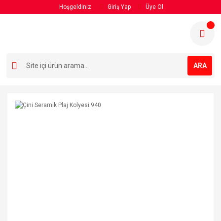
Hoşgeldiniz
Giriş Yap
Üye Ol
ARA