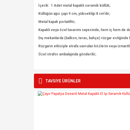
İçerik: 1 Adet metal kapaklı seramik küllük;
Küllüğün ağız çapı 9 cm, yüksekliği 8 cm'dir;
Metal kapak portatiftir;
Kapaklı veya özel tasarımı sayesinde, hem iç hem de dış 
Dış mekanlarda (balkon, teras, bahçe) rüzgar estiğinde 
Rüzgarın etkisiyle etrafa savrulan közlerin veya izmarit
Özel strafor ambalajında gönderilir;
Bu ürünün fiyat bilgisi, resim, ürün açıklamalarında v
Görüş ve önerileriniz için teşekkür ederiz.
TAVSİYE ÜRÜNLER
Ürün resmi kalitesiz, bozuk veya görüntülenemiyo
Ürün açıklamasında eksik bilgiler bulunuyor.
Ürün bilgilerinde hatalar bulunuyor.
Ürün fiyatı diğer sitelerden daha pahalı.
Bu ürüne benzer farklı alternatifler olmalı.