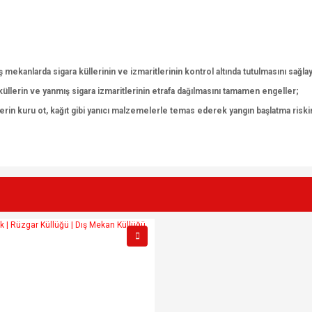
mekanlarda sigara küllerinin ve izmaritlerinin kontrol altında tutulmasını sağla
küllerin ve yanmış sigara izmaritlerinin etrafa dağılmasını tamamen engeller;
lerin kuru ot, kağıt gibi yanıcı malzemelerle temas ederek yangın başlatma riski
e diğer konularda yetersiz gördüğünüz noktaları öneri formunu kullanarak tarafımı
Bu ürüne ilk yorumu siz yapın!
r.
Yorum Yaz