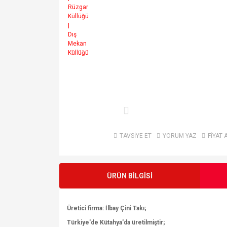
TAVSİYE ET
YORUM YAZ
FİYAT 
ÜRÜN BİLGİSİ
Üretici firma: İlbay Çini Takı;
Türkiye'de Kütahya'da üretilmiştir;