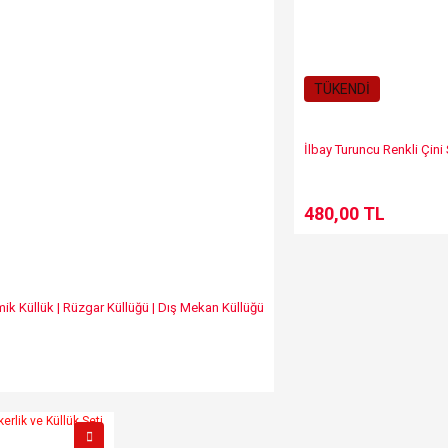
TÜKENDİ
İlbay Turuncu Renkli Çin
480,00 TL
mik Küllük | Rüzgar Küllüğü | Dış Mekan Küllüğü