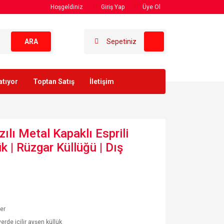
Hoşgeldiniz
Giriş Yap
Üye Ol
ARA
Sepetiniz
atıyor
Toptan Satış
İletişim
zılı Metal Kapaklı Esprili
 | Rüzgar Küllüğü | Dış
ler
yerde içilir ayşen küllük