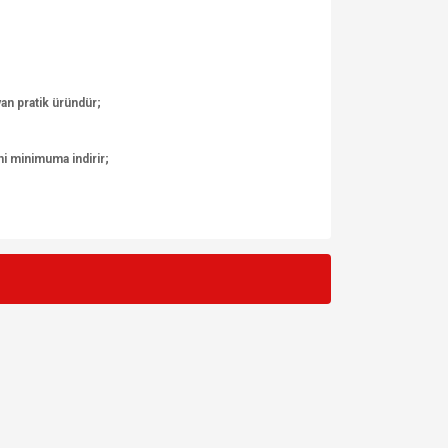
yan pratik üründür;
ni minimuma indirir;
za iletebilirsiniz.