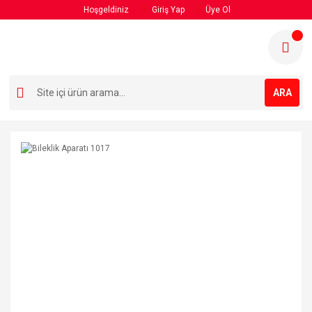
Hoşgeldiniz
Giriş Yap
Üye Ol
ARA