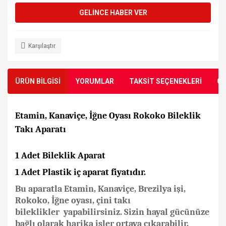
GELİNCE HABER VER
Karşılaştır
ÜRÜN BİLGİSİ
YORUMLAR
TAKSİT SEÇENEKLERİ
ÖN
Etamin, Kanaviçe, İğne Oyası Rokoko Bileklik
Takı Aparatı
1 Adet Bileklik Aparat
1 Adet Plastik iç aparat fiyatıdır.
Bu aparatla
Etamin, Kanaviçe, Brezilya işi,
Rokoko, İğne oyası, çini takı
bileklikler
yapabilirsiniz. Sizin hayal gücünüze
bağlı olarak harika işler ortaya çıkarabilir,