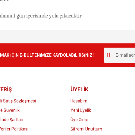
lama 1 gün içerisinde yola çıkacaktır
e diğer konularda yetersiz gördüğünüz noktaları öneri formunu kullanarak tarafımı
Bu ürüne ilk yorumu siz yapın!
r.
K İÇİN E-BÜLTENİMİZE KAYDOLABİLİRSİNİZ!
Yorum Yaz
ERİŞ
ÜYELİK
i Satış Sözleşmesi
Hesabım
 ve Güvenlik
Yeni Üyelik
 İade Şartları
Üye Girişi
Gönder
Veriler Politikası
Şifremi Unuttum