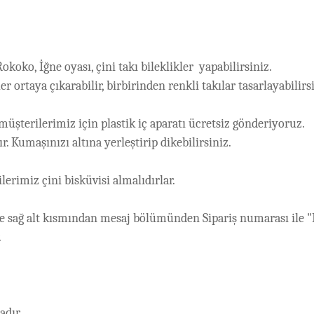
okoko, İğne oyası, çini takı bileklikler yapabilirsiniz.
r ortaya çıkarabilir, birbirinden renkli takılar tasarlayabilirs
şterilerimiz için plastik iç aparatı ücretsiz gönderiyoruz.
ır. Kumaşınızı altına yerleştirip dikebilirsiniz.
lerimiz çini bisküvisi almalıdırlar.
te sağ alt kısmından mesaj bölümünden Sipariş numarası ile "B
.
adır.