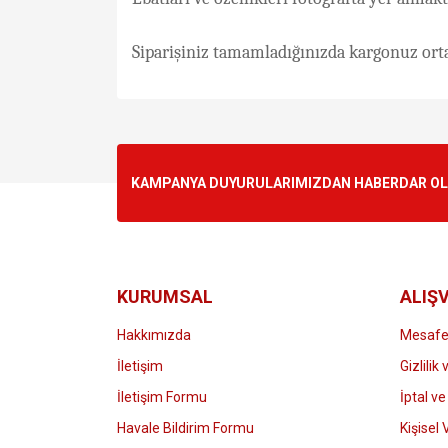
Siparişiniz tamamladığınızda kargonuz orta
Bu ürünün fiyat bilgisi, resim, ürün açıklamalarında v
Görüş ve önerileriniz için teşekkür ederiz.
Ürün resmi kalitesiz, bozuk veya görüntülenemiyo
KAMPANYA DUYURULARIMIZDAN HABERDAR OLMA
Ürün açıklamasında eksik bilgiler bulunuyor.
Ürün bilgilerinde hatalar bulunuyor.
Ürün fiyatı diğer sitelerden daha pahalı.
Bu ürüne benzer farklı alternatifler olmalı.
KURUMSAL
ALIŞV
Hakkımızda
Mesafel
İletişim
Gizlilik
İletişim Formu
İptal ve
Havale Bildirim Formu
Kişisel 