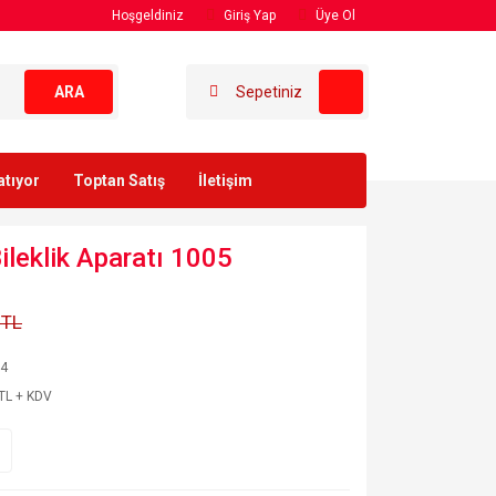
Hoşgeldiniz
Giriş Yap
Üye Ol
ARA
Sepetiniz
atıyor
Toptan Satış
İletişim
ileklik Aparatı 1005
 TL
94
TL + KDV