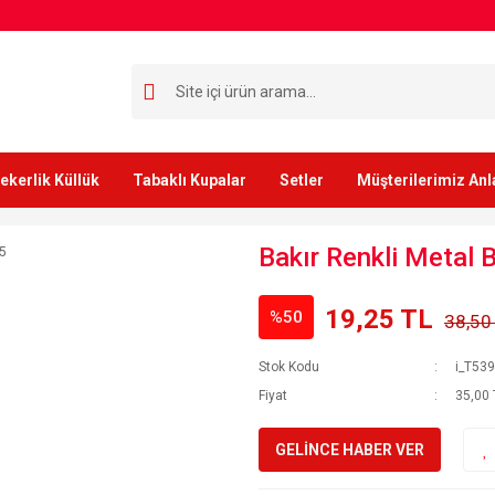
ekerlik Küllük
Tabaklı Kupalar
Setler
Müşterilerimiz Anl
Bakır Renkli Metal B
19,25 TL
%50
38,50
Stok Kodu
i_T53
Fiyat
35,00 
GELİNCE HABER VER