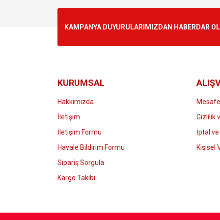
Ürün resmi kalitesiz, bozuk veya görüntülenemiyo
KAMPANYA DUYURULARIMIZDAN HABERDAR OLMA
Ürün açıklamasında eksik bilgiler bulunuyor.
Ürün bilgilerinde hatalar bulunuyor.
Ürün fiyatı diğer sitelerden daha pahalı.
Bu ürüne benzer farklı alternatifler olmalı.
KURUMSAL
ALIŞV
Hakkımızda
Mesafel
İletişim
Gizlilik
İletişim Formu
İptal ve
Havale Bildirim Formu
Kişisel 
Sipariş Sorgula
Kargo Takibi