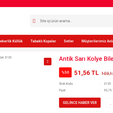
ekerlik Küllük
Tabaklı Kupalar
Setler
Müşterilerimiz Anl
Antik Sarı Kolye Bi
51,56 TL
%50
103,1
Stok Kodu
3135
Fiyat
93,75 
GELİNCE HABER VER