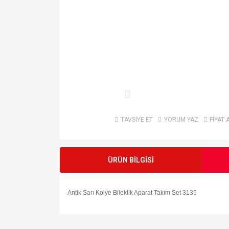
TAVSİYE ET
YORUM YAZ
FİYAT 
ÜRÜN BİLGİSİ
Antik Sarı Kolye Bileklik Aparat Takım Set 3135
Bu ürünün fiyat bilgisi, resim, ürün açıklamalarında v
Görüş ve önerileriniz için teşekkür ederiz.