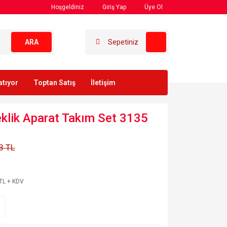
Hoşgeldiniz
Giriş Yap
Üye Ol
ARA
Sepetiniz
atıyor
Toptan Satış
İletişim
leklik Aparat Takım Set 3135
3 TL
TL + KDV