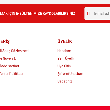
Bu ürüne ilk yorumu siz yapın!
r.
K İÇİN E-BÜLTENİMİZE KAYDOLABİLİRSİNİZ!
Yorum Yaz
ERİŞ
ÜYELİK
i Satış Sözleşmesi
Hesabım
 ve Güvenlik
Yeni Üyelik
 İade Şartları
Üye Girişi
Gönder
Veriler Politikası
Şifremi Unuttum
Sepetiniz