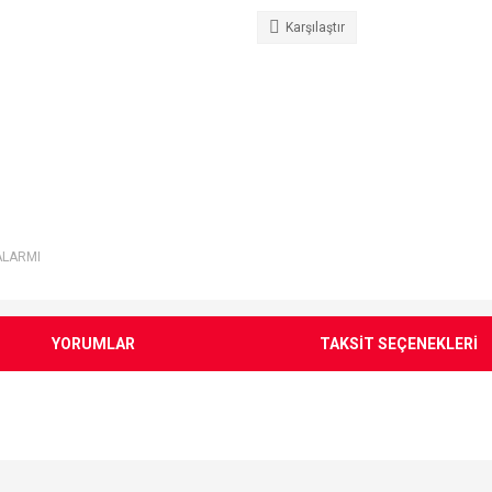
Karşılaştır
ALARMI
YORUMLAR
TAKSİT SEÇENEKLERİ
e diğer konularda yetersiz gördüğünüz noktaları öneri formunu kullanarak tarafımı