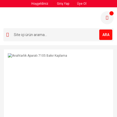
Hoşgeldiniz
Giriş Yap
Üye Ol
ARA