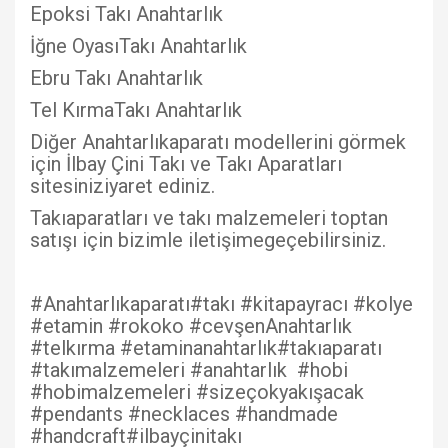
Epoksi Takı Anahtarlık
İğne OyasıTakı Anahtarlık
Ebru Takı Anahtarlık
Tel KırmaTakı Anahtarlık
Diğer Anahtarlıkaparatı modellerini görmek
için İlbay Çini Takı ve Takı Aparatları
sitesiniziyaret ediniz.
Takıaparatları ve takı malzemeleri toptan
satışı için bizimle iletişimegeçebilirsiniz.
#Anahtarlıkaparatı#takı #kitapayracı #kolye
#etamin #rokoko #cevşenAnahtarlık
#telkırma #etaminanahtarlık#takıaparatı
#takımalzemeleri #anahtarlık #hobi
#hobimalzemeleri #sizeçokyakışacak
#pendants #necklaces #handmade
#handcraft#ilbayçinitakı