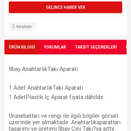
GELİNCE HABER VER
Karşılaştır
ÜRÜN BİLGİSİ
YORUMLAR
TAKSİT SEÇENEKLERİ
ÖN
İlbay AnahtarlıkTakı Aparatı
1 Adet AnahtarlıkTakı Aparatı
1 AdetPlastik İç Aparat fiyata dâhildir.
Ürünebatları ve rengi ile ilgili bilgiler görsel
üzerinde yer almaktadır. Anahtarlıkaparatları
tasarımı ve üretimi İlbay Çini Takı?ya aittir.