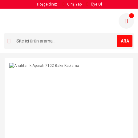
Hoşgeldiniz
Giriş Yap
Üye Ol
ARA