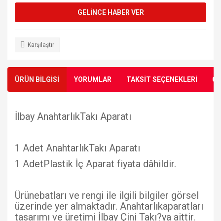
GELİNCE HABER VER
Karşılaştır
ÜRÜN BİLGİSİ
YORUMLAR
TAKSİT SEÇENEKLERİ
ÖN
İlbay AnahtarlıkTakı Aparatı
1 Adet AnahtarlıkTakı Aparatı
1 AdetPlastik İç Aparat fiyata dâhildir.
Ürünebatları ve rengi ile ilgili bilgiler görsel
üzerinde yer almaktadır. Anahtarlıkaparatları
tasarımı ve üretimi İlbay Çini Takı?ya aittir.