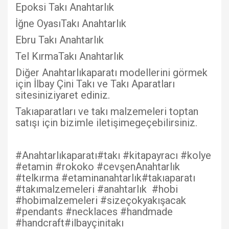
Epoksi Takı Anahtarlık
İğne OyasıTakı Anahtarlık
Ebru Takı Anahtarlık
Tel KırmaTakı Anahtarlık
Diğer Anahtarlıkaparatı modellerini görmek
için İlbay Çini Takı ve Takı Aparatları
sitesiniziyaret ediniz.
Takıaparatları ve takı malzemeleri toptan
satışı için bizimle iletişimegeçebilirsiniz.
#Anahtarlıkaparatı#takı #kitapayracı #kolye
#etamin #rokoko #cevşenAnahtarlık
#telkırma #etaminanahtarlık#takıaparatı
#takımalzemeleri #anahtarlık #hobi
#hobimalzemeleri #sizeçokyakışacak
#pendants #necklaces #handmade
#handcraft#ilbayçinitakı