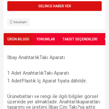
GELİNCE HABER VER
Karşılaştır
ÜRÜN BİLGİSİ
YORUMLAR
TAKSİT SEÇENEKLERİ
ÖN
İlbay AnahtarlıkTakı Aparatı
1 Adet AnahtarlıkTakı Aparatı
1 AdetPlastik İç Aparat fiyata dâhildir.
Ürünebatları ve rengi ile ilgili bilgiler görsel
üzerinde yer almaktadır. Anahtarlıkaparatları
tasarımı ve üretimi İlbay Çini Takı?ya aittir.