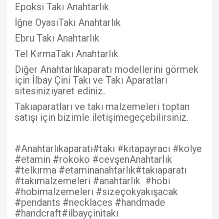
Epoksi Takı Anahtarlık
İğne OyasıTakı Anahtarlık
Ebru Takı Anahtarlık
Tel KırmaTakı Anahtarlık
Diğer Anahtarlıkaparatı modellerini görmek
için İlbay Çini Takı ve Takı Aparatları
sitesiniziyaret ediniz.
Takıaparatları ve takı malzemeleri toptan
satışı için bizimle iletişimegeçebilirsiniz.
#Anahtarlıkaparatı#takı #kitapayracı #kolye
#etamin #rokoko #cevşenAnahtarlık
#telkırma #etaminanahtarlık#takıaparatı
#takımalzemeleri #anahtarlık #hobi
#hobimalzemeleri #sizeçokyakışacak
#pendants #necklaces #handmade
#handcraft#ilbayçinitakı