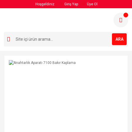
Hoşgeldiniz
Giriş Yap
Üye Ol
ARA