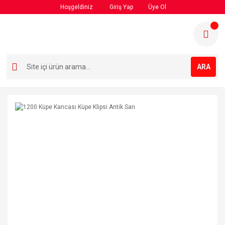
Hoşgeldiniz
Giriş Yap
Üye Ol
ARA